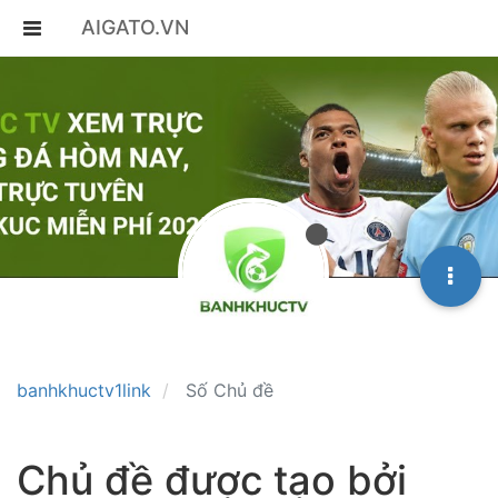
AIGATO.VN
banhkhuctv1link
Số Chủ đề
Chủ đề được tạo bởi