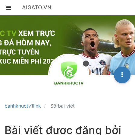
AIGATO.VN
banhkhuctv1link
Số bài viết
Bài viết được đăng bởi