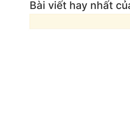
Bài viết hay nhất củ