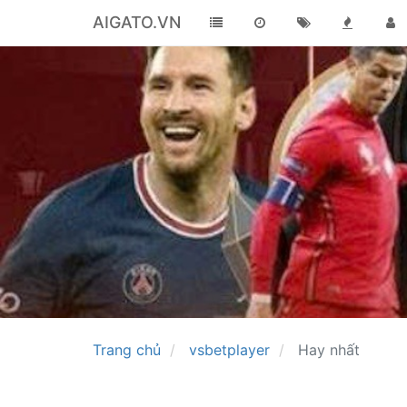
AIGATO.VN
Trang chủ
vsbetplayer
Hay nhất