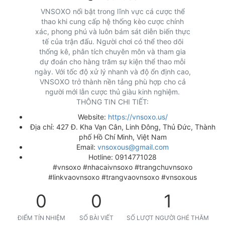
VNSOXO nổi bật trong lĩnh vực cá cược thể
thao khi cung cấp hệ thống kèo cược chính
xác, phong phú và luôn bám sát diễn biến thực
tế của trận đấu. Người chơi có thể theo dõi
thống kê, phân tích chuyên môn và tham gia
dự đoán cho hàng trăm sự kiện thể thao mỗi
ngày. Với tốc độ xử lý nhanh và độ ổn định cao,
VNSOXO trở thành nền tảng phù hợp cho cả
người mới lẫn cược thủ giàu kinh nghiệm.
THÔNG TIN CHI TIẾT:
Website:
https://vnsoxo.us/
Địa chỉ: 427 Đ. Kha Vạn Cân, Linh Đông, Thủ Đức, Thành
phố Hồ Chí Minh, Việt Nam
Email:
vnsoxous@gmail.com
Hotline: 0914771028
#vnsoxo #nhacaivnsoxo #trangchuvnsoxo
#linkvaovnsoxo #trangvaovnsoxo #vnsoxous
0
0
1
ĐIỂM TÍN NHIỆM
SỐ BÀI VIẾT
SỐ LƯỢT NGƯỜI GHÉ THĂM