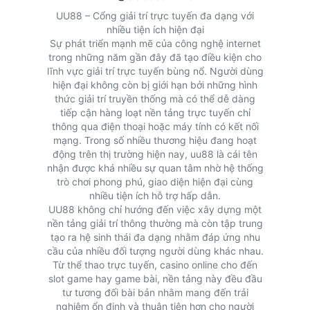
UU88 – Cổng giải trí trực tuyến đa dạng với
nhiều tiện ích hiện đại
Sự phát triển mạnh mẽ của công nghệ internet
trong những năm gần đây đã tạo điều kiện cho
lĩnh vực giải trí trực tuyến bùng nổ. Người dùng
hiện đại không còn bị giới hạn bởi những hình
thức giải trí truyền thống mà có thể dễ dàng
tiếp cận hàng loạt nền tảng trực tuyến chỉ
thông qua điện thoại hoặc máy tính có kết nối
mạng. Trong số nhiều thương hiệu đang hoạt
động trên thị trường hiện nay, uu88 là cái tên
nhận được khá nhiều sự quan tâm nhờ hệ thống
trò chơi phong phú, giao diện hiện đại cùng
nhiều tiện ích hỗ trợ hấp dẫn.
UU88 không chỉ hướng đến việc xây dựng một
nền tảng giải trí thông thường mà còn tập trung
tạo ra hệ sinh thái đa dạng nhằm đáp ứng nhu
cầu của nhiều đối tượng người dùng khác nhau.
Từ thể thao trực tuyến, casino online cho đến
slot game hay game bài, nền tảng này đều đầu
tư tương đối bài bản nhằm mang đến trải
nghiệm ổn định và thuận tiện hơn cho người