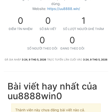
dùng.
Website:
https://uu8888.win/
0
0
1
ĐIỂM TÍN NHIỆM
SỐ BÀI VIẾT
SỐ LƯỢT NGƯỜI GHÉ THĂM
0
0
SỐ NGƯỜI THEO DÕI
ĐANG THEO DÕI
ĐÃ GIA NHẬP
3:24, 9 THG 5, 2026
TRỰC TUYẾN LẦN CUỐI VÀO
3:24, 9 THG 5, 2026
Bài viết hay nhất của
uu8888win0
Thành viên này chưa đăng bài viết nào cả.