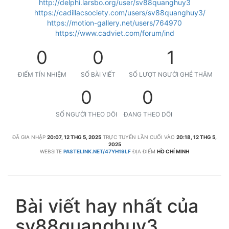
http://delphi.larsbo.org/user/sv88quanghuy3
https://cadillacsociety.com/users/sv88quanghuy3/
https://motion-gallery.net/users/764970
https://www.cadviet.com/forum/ind
0
0
1
ĐIỂM TÍN NHIỆM
SỐ BÀI VIẾT
SỐ LƯỢT NGƯỜI GHÉ THĂM
0
0
SỐ NGƯỜI THEO DÕI
ĐANG THEO DÕI
ĐÃ GIA NHẬP
20:07, 12 THG 5, 2025
TRỰC TUYẾN LẦN CUỐI VÀO
20:18, 12 THG 5,
2025
WEBSITE
PASTELINK.NET/47YH19LF
ĐỊA ĐIỂM
HỒ CHÍ MINH
Bài viết hay nhất của
sv88quanghuy3