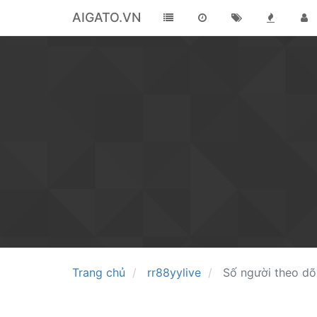
AIGATO.VN
Trang chủ
rr88yylive
Số người theo dõ