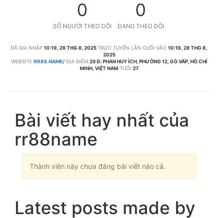
0
0
SỐ NGƯỜI THEO DÕI
ĐANG THEO DÕI
ĐÃ GIA NHẬP
10:19, 28 THG 8, 2025
TRỰC TUYẾN LẦN CUỐI VÀO
10:19, 28 THG 8,
2025
WEBSITE
RR88.NAME/
ĐỊA ĐIỂM
20 Đ. PHAN HUY ÍCH, PHƯỜNG 12, GÒ VẤP, HỒ CHÍ
MINH, VIỆT NAM
TUỔI
27
Bài viết hay nhất của
rr88name
Thành viên này chưa đăng bài viết nào cả.
Latest posts made by