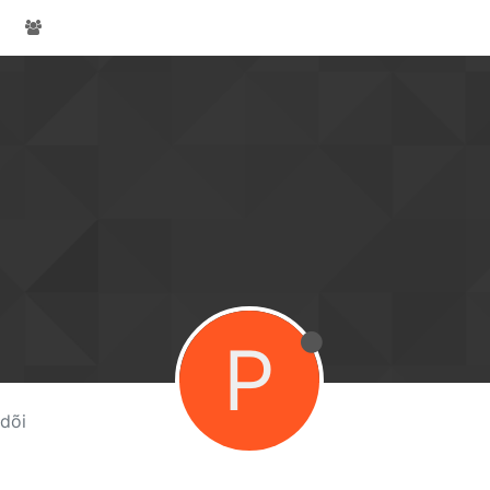
P
dõi