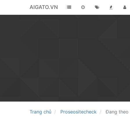
AIGATO.VN
Trang chủ
Proseositecheck
Đang theo 