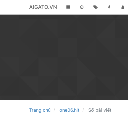
AIGATO.VN
Trang chủ
one06.hit
Số bài viết