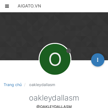
AIGATO.VN
O
Trang chủ
oakleydallasm
oakleydallasm
@OAKLEYDALLASM