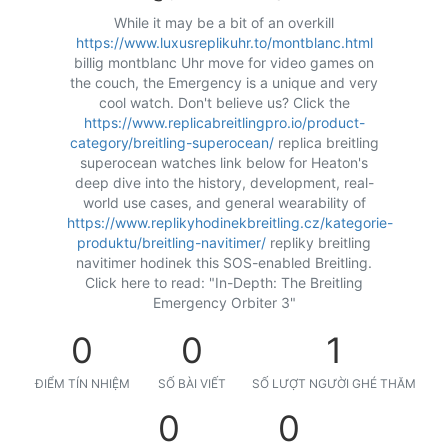
While it may be a bit of an overkill
https://www.luxusreplikuhr.to/montblanc.html
billig montblanc Uhr move for video games on
the couch, the Emergency is a unique and very
cool watch. Don't believe us? Click the
https://www.replicabreitlingpro.io/product-
category/breitling-superocean/
replica breitling
superocean watches link below for Heaton's
deep dive into the history, development, real-
world use cases, and general wearability of
https://www.replikyhodinekbreitling.cz/kategorie-
produktu/breitling-navitimer/
repliky breitling
navitimer hodinek this SOS-enabled Breitling.
Click here to read: "In-Depth: The Breitling
Emergency Orbiter 3"
0
0
1
ĐIỂM TÍN NHIỆM
SỐ BÀI VIẾT
SỐ LƯỢT NGƯỜI GHÉ THĂM
0
0