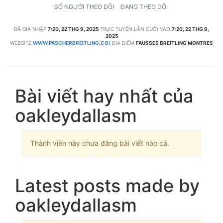
SỐ NGƯỜI THEO DÕI
ĐANG THEO DÕI
ĐÃ GIA NHẬP
7:20, 22 THG 9, 2025
TRỰC TUYẾN LẦN CUỐI VÀO
7:20, 22 THG 9,
2025
WEBSITE
WWW.PASCHERBREITLING.CO/
ĐỊA ĐIỂM
FAUSSES BREITLING MONTRES
Bài viết hay nhất của
oakleydallasm
Thành viên này chưa đăng bài viết nào cả.
Latest posts made by
oakleydallasm