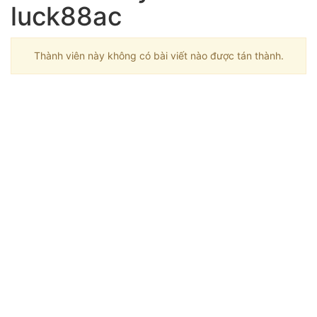
luck88ac
Thành viên này không có bài viết nào được tán thành.