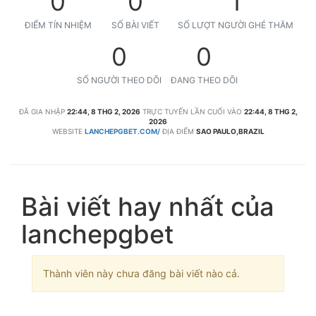
0
0
1
ĐIỂM TÍN NHIỆM
SỐ BÀI VIẾT
SỐ LƯỢT NGƯỜI GHÉ THĂM
0
0
SỐ NGƯỜI THEO DÕI
ĐANG THEO DÕI
ĐÃ GIA NHẬP
22:44, 8 THG 2, 2026
TRỰC TUYẾN LẦN CUỐI VÀO
22:44, 8 THG 2,
2026
WEBSITE
LANCHEPGBET.COM/
ĐỊA ĐIỂM
SAO PAULO,BRAZIL
Bài viết hay nhất của
lanchepgbet
Thành viên này chưa đăng bài viết nào cả.