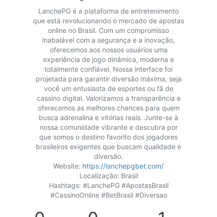
LanchePG é a plataforma de entretenimento
que está revolucionando o mercado de apostas
online no Brasil. Com um compromisso
inabalável com a segurança e a inovação,
oferecemos aos nossos usuários uma
experiência de jogo dinâmica, moderna e
totalmente confiável. Nossa interface foi
projetada para garantir diversão máxima, seja
você um entusiasta de esportes ou fã de
cassino digital. Valorizamos a transparência e
oferecemos as melhores chances para quem
busca adrenalina e vitórias reais. Junte-se à
nossa comunidade vibrante e descubra por
que somos o destino favorito dos jogadores
brasileiros exigentes que buscam qualidade e
diversão.
Website:
https://lanchepgbet.com/
Localização: Brasil
Hashtags: #LanchePG #ApostasBrasil
#CassinoOnline #BetBrasil #Diversao