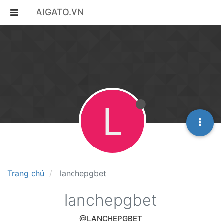
AIGATO.VN
L
Trang chủ
lanchepgbet
lanchepgbet
@LANCHEPGBET