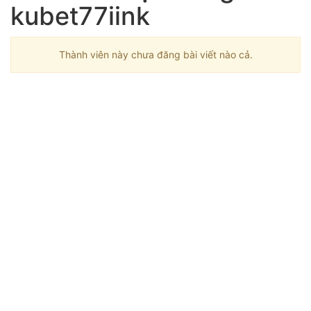
kubet77iink
Thành viên này chưa đăng bài viết nào cả.