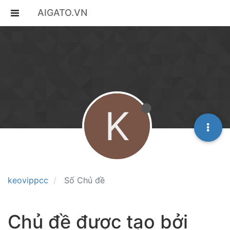
AIGATO.VN
K
keovippcc
Số Chủ đề
Chủ đề được tạo bởi