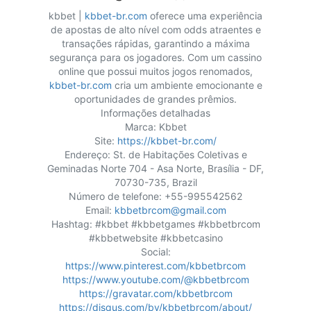
kbbet |
kbbet-br.com
oferece uma experiência
de apostas de alto nível com odds atraentes e
transações rápidas, garantindo a máxima
segurança para os jogadores. Com um cassino
online que possui muitos jogos renomados,
kbbet-br.com
cria um ambiente emocionante e
oportunidades de grandes prêmios.
Informações detalhadas
Marca: Kbbet
Site:
https://kbbet-br.com/
Endereço: St. de Habitações Coletivas e
Geminadas Norte 704 - Asa Norte, Brasília - DF,
70730-735, Brazil
Número de telefone: +55-995542562
Email:
kbbetbrcom@gmail.com
Hashtag: #kbbet #kbbetgames #kbbetbrcom
#kbbetwebsite #kbbetcasino
Social:
https://www.pinterest.com/kbbetbrcom
https://www.youtube.com/@kbbetbrcom
https://gravatar.com/kbbetbrcom
https://disqus.com/by/kbbetbrcom/about/