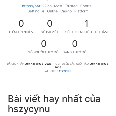
https://bat222.co
-Most -Trusted -Sports -
Betting -& -Online -Casino -Platform
0
0
1
ĐIỂM TÍN NHIỆM
SỐ BÀI VIẾT
SỐ LƯỢT NGƯỜI GHÉ THĂM
0
0
SỐ NGƯỜI THEO DÕI
ĐANG THEO DÕI
ĐÃ GIA NHẬP
20:47, 8 THG 6, 2026
TRỰC TUYẾN LẦN CUỐI VÀO
20:47, 8 THG 6,
2026
WEBSITE
BAT222.CO
Bài viết hay nhất của
hszycynu