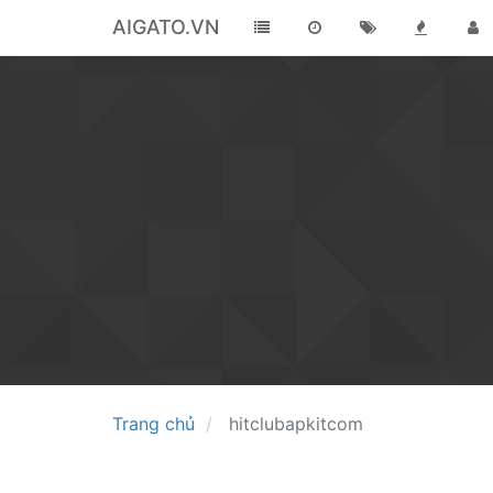
AIGATO.VN
Trang chủ
hitclubapkitcom