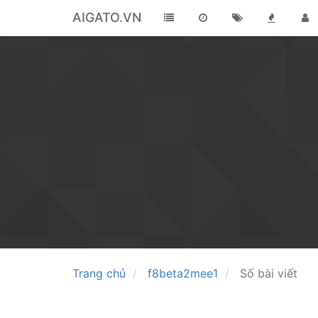
AIGATO.VN
Trang chủ
f8beta2mee1
Số bài viết