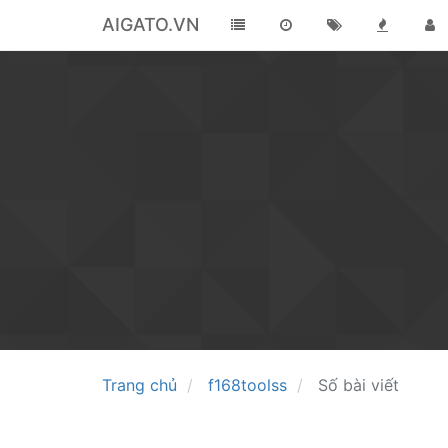
AIGATO.VN
Trang chủ
f168toolss
Số bài viết