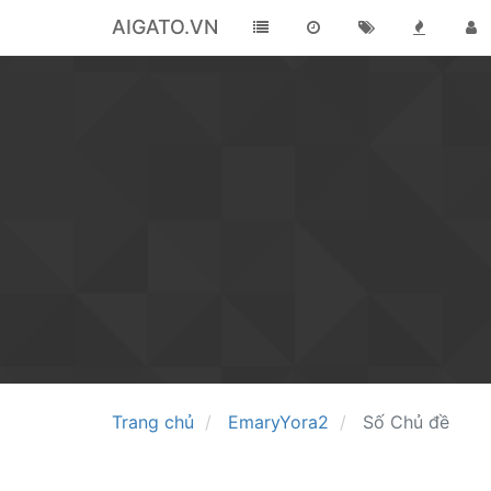
AIGATO.VN
Trang chủ
EmaryYora2
Số Chủ đề