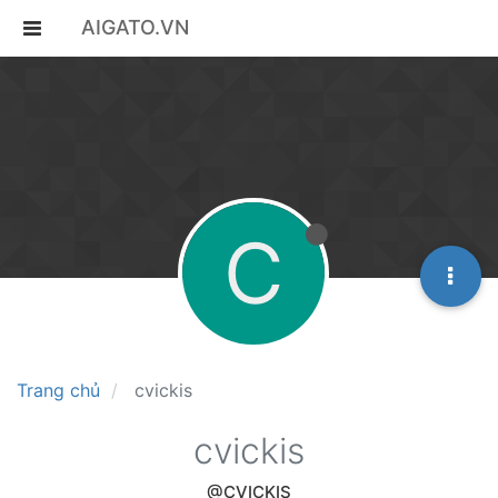
AIGATO.VN
C
Trang chủ
cvickis
cvickis
@CVICKIS