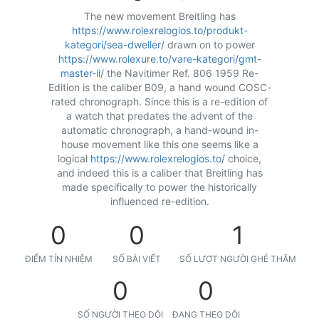
The new movement Breitling has
https://www.rolexrelogios.to/produkt-
kategori/sea-dweller/
drawn on to power
https://www.rolexure.to/vare-kategori/gmt-
master-ii/
the Navitimer Ref. 806 1959 Re-
Edition is the caliber B09, a hand wound COSC-
rated chronograph. Since this is a re-edition of
a watch that predates the advent of the
automatic chronograph, a hand-wound in-
house movement like this one seems like a
logical
https://www.rolexrelogios.to/
choice,
and indeed this is a caliber that Breitling has
made specifically to power the historically
influenced re-edition.
0
0
1
ĐIỂM TÍN NHIỆM
SỐ BÀI VIẾT
SỐ LƯỢT NGƯỜI GHÉ THĂM
0
0
SỐ NGƯỜI THEO DÕI
ĐANG THEO DÕI