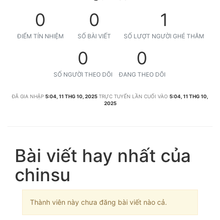
0
0
1
ĐIỂM TÍN NHIỆM
SỐ BÀI VIẾT
SỐ LƯỢT NGƯỜI GHÉ THĂM
0
0
SỐ NGƯỜI THEO DÕI
ĐANG THEO DÕI
ĐÃ GIA NHẬP
5:04, 11 THG 10, 2025
TRỰC TUYẾN LẦN CUỐI VÀO
5:04, 11 THG 10,
2025
Bài viết hay nhất của
chinsu
Thành viên này chưa đăng bài viết nào cả.