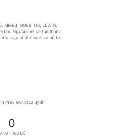
X88, MM88, GG88, O8, LLWIN,
e bài. Người chơi có thể tham
a cứu, cập nhật nhanh và hỗ trợ
in #reviewnhacaiuytin
0
ANG THEO DÕI