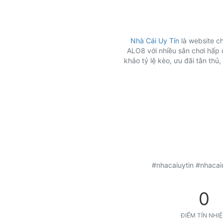
Nhà Cái Uy Tín
là website c
ALO8 với nhiều sân chơi hấp 
khảo tỷ lệ kèo, ưu đãi tân thủ
#nhacaiuytin #nhacai
0
ĐIỂM TÍN NHI