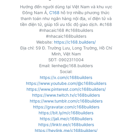
Hướng đến người dùng tại Việt Nam và khu vực
Đông Nam Á,
C168
hỗ trợ nhiều phương thức
thanh toán như ngân hàng nội địa, ví điện tử và
tiền điện tử, giúp tối ưu tốc độ giao dịch. #c168
#nhacaic168 #c168builders
#nhacaic168builders
Website:
https://c168.builders/
Địa chỉ: 59 Đ. Trường Lưu, Long Trường, Hồ Chí
Minh, Việt Nam
SĐT: 0902311004
Email: lienhe@c168.builders
Social:
https://x.com/c168builders
https://www.youtube.com/@c168builders
https://www.pinterest.com/c168builders/
https://www.twitch.tv/c168builders
https://www.tumblr.com/c168builders
https://gravatar.com/c168builders
https://bit.ly/m/c168builders
https://jali.me/c168builders
https://linktr.ee/c168builders
https://heylink.me/c168builders/