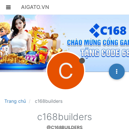
AIGATO.VN
C
Trang chủ
c168builders
c168builders
@C168BUILDERS