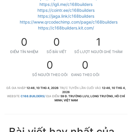
https://igli.me/c168builders
https://cointr.ee/c168builders
https://jaga.link/c168builders
https://www.qrcodechimp.com/page/c168builders
https://c168builders.kit.com/
0
0
1
ĐIỂM TÍN NHIỆM
SỐ BÀI VIẾT
SỐ LƯỢT NGƯỜI GHÉ THĂM
0
0
SỐ NGƯỜI THEO DÕI
ĐANG THEO DÕI
ĐÃ GIA NHẬP
12:46, 10 THG 4, 2026
TRỰC TUYẾN LẦN CUỐI VÀO
12:46, 10 THG 4,
2026
WEBSITE
C168.BUILDERS/
ĐỊA ĐIỂM
59 Đ. TRƯỜNG LƯU, LONG TRƯỜNG, HỒ CHÍ
MINH, VIỆT NAM
Bài viết hay nhất của