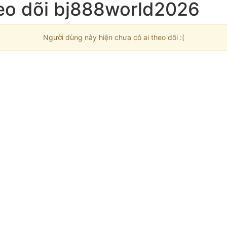
eo dõi bj888world2026
Người dùng này hiện chưa có ai theo dõi :(