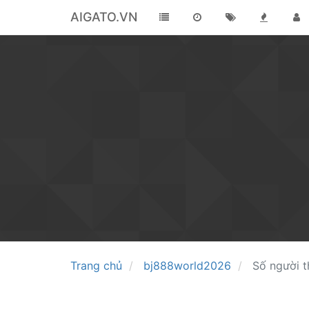
AIGATO.VN
Trang chủ
bj888world2026
Số người t