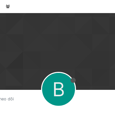
B
heo dõi