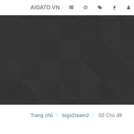
AIGATO.VN
Trang chủ
bigs2team2
Số Chủ đề