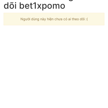
dõi bet1xpomo
Người dùng này hiện chưa có ai theo dõi :(