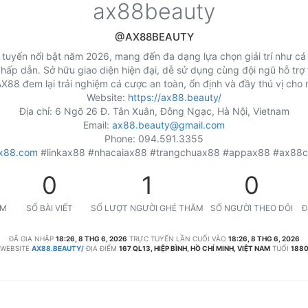
ax88beauty
@AX88BEAUTY
tuyến nổi bật năm 2026, mang đến đa dạng lựa chọn giải trí như cá cư
ấp dẫn. Sở hữu giao diện hiện đại, dễ sử dụng cùng đội ngũ hỗ tr
 AX88 đem lại trải nghiệm cá cược an toàn, ổn định và đầy thú vị cho 
Website:
https://ax88.beauty/
Địa chỉ: 6 Ngõ 26 Đ. Tân Xuân, Đông Ngạc, Hà Nội, Vietnam
Email:
ax88.beauty@gmail.com
Phone: 094.591.3355
x88.com
#linkax88 #nhacaiax88 #trangchuax88 #appax88 #ax88c
0
1
0
ỆM
SỐ BÀI VIẾT
SỐ LƯỢT NGƯỜI GHÉ THĂM
SỐ NGƯỜI THEO DÕI
Đ
ĐÃ GIA NHẬP
18:26, 8 THG 6, 2026
TRỰC TUYẾN LẦN CUỐI VÀO
18:26, 8 THG 6, 2026
WEBSITE
AX88.BEAUTY/
ĐỊA ĐIỂM
167 QL13, HIỆP BÌNH, HỒ CHÍ MINH, VIỆT NAM
TUỔI
188