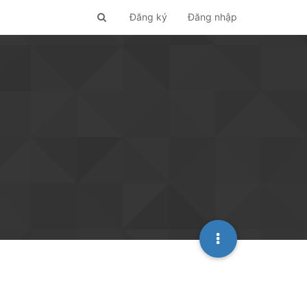
Đăng ký
Đăng nhập