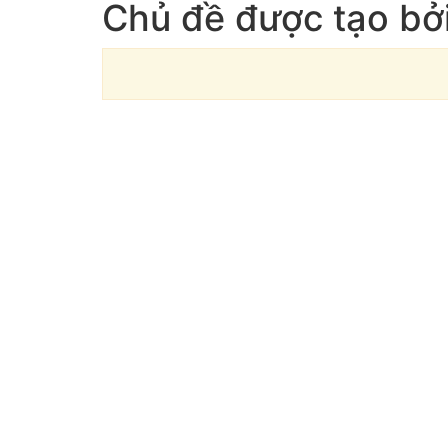
Chủ đề được tạo bở