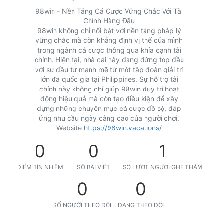
98win - Nền Tảng Cá Cược Vững Chắc Với Tài
Chính Hàng Đầu
98win không chỉ nổi bật với nền tảng pháp lý
vững chắc mà còn khẳng định vị thế của mình
trong ngành cá cược thông qua khía cạnh tài
chính. Hiện tại, nhà cái này đang đứng top đầu
với sự đầu tư mạnh mẽ từ một tập đoàn giải trí
lớn đa quốc gia tại Philippines. Sự hỗ trợ tài
chính này không chỉ giúp 98win duy trì hoạt
động hiệu quả mà còn tạo điều kiện để xây
dựng những chuyên mục cá cược đồ sộ, đáp
ứng nhu cầu ngày càng cao của người chơi.
Website
https://98win.vacations/
0
0
1
ĐIỂM TÍN NHIỆM
SỐ BÀI VIẾT
SỐ LƯỢT NGƯỜI GHÉ THĂM
0
0
SỐ NGƯỜI THEO DÕI
ĐANG THEO DÕI