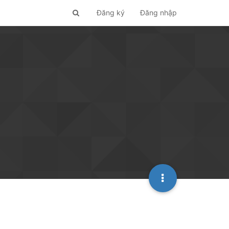
Đăng ký
Đăng nhập