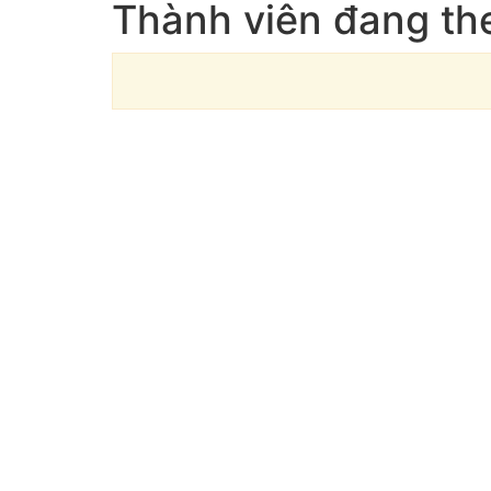
Thành viên đang th