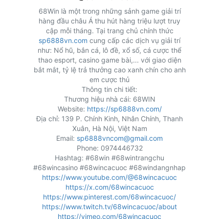
68Win là một trong những sảnh game giải trí
hàng đầu châu Á thu hút hàng triệu lượt truy
cập mỗi tháng. Tại trang chủ chính thức
sp6888vn.com
cung cấp các dịch vụ giải trí
như: Nổ hũ, bắn cá, lô đề, xổ số, cá cược thể
thao esport, casino game bài,... với giao diện
bắt mắt, tỷ lệ trả thưởng cao xanh chín cho anh
em cược thủ
Thông tin chi tiết:
Thương hiệu nhà cái: 68WIN
Website:
https://sp6888vn.com/
Địa chỉ: 139 P. Chính Kinh, Nhân Chính, Thanh
Xuân, Hà Nội, Việt Nam
Email:
sp6888vncom@gmail.com
Phone: 0974446732
Hashtag: #68win #68wintrangchu
#68wincasino #68wincacuoc #68windangnhap
https://www.youtube.com/@68wincacuoc
https://x.com/68wincacuoc
https://www.pinterest.com/68wincacuoc/
https://www.twitch.tv/68wincacuoc/about
https://vimeo.com/68wincacuoc