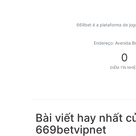
669bet é a plataforma de jog
Endereço: Avenida Br
0
ĐIỂM TÍN NHI
Bài viết hay nhất c
669betvipnet