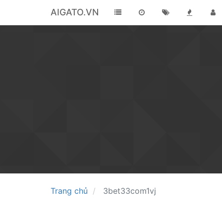
AIGATO.VN
Trang chủ
3bet33com1vj