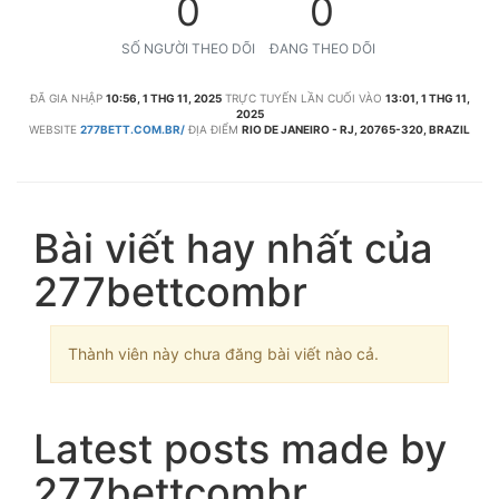
0
0
SỐ NGƯỜI THEO DÕI
ĐANG THEO DÕI
ĐÃ GIA NHẬP
10:56, 1 THG 11, 2025
TRỰC TUYẾN LẦN CUỐI VÀO
13:01, 1 THG 11,
2025
WEBSITE
277BETT.COM.BR/
ĐỊA ĐIỂM
RIO DE JANEIRO - RJ, 20765-320, BRAZIL
Bài viết hay nhất của
277bettcombr
Thành viên này chưa đăng bài viết nào cả.
Latest posts made by
277bettcombr