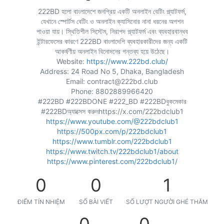
222BD হলো বাংলাদেশে জনপ্রিয় একটি অনলাইন বেটিং প্ল্যাটফর্ম,
যেখানে স্পোর্টস বেটিং ও অনলাইন ক্যাসিনোর নানা ধরনের অপশন
পাওয়া যায়। স্থিতিশীল সিস্টেম, নিরাপদ প্ল্যাটফর্ম এবং ব্যবহারবান্ধব
ইন্টারফেসের কারণে 222BD বাংলাদেশি ব্যবহারকারীদের জন্য একটি
আকর্ষণীয় অনলাইন বিনোদনের গন্তব্য হয়ে উঠেছে।
Website:
https://www.222bd.club/
Address: 24 Road No 5, Dhaka, Bangladesh
Email: contract@222bd.club
Phone: 8802889966420
#222BD #222BDONE #222_BD #222BDবুকমেকার
#222BDঅ্যাক্সেস করুনhttps://x.com/222bdclub1
https://www.youtube.com/@222bdclub1
https://500px.com/p/222bdclub1
https://www.tumblr.com/222bdclub1
https://www.twitch.tv/222bdclub1/about
https://www.pinterest.com/222bdclub1/
0
0
1
ĐIỂM TÍN NHIỆM
SỐ BÀI VIẾT
SỐ LƯỢT NGƯỜI GHÉ THĂM