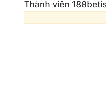
Thành viên 188betis