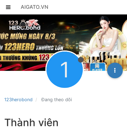
AIGATO.VN
1
123herobond
Đang theo dõi
Thành viên