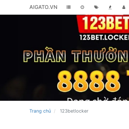
AIGATO.VN
Trang chủ
123betlocker