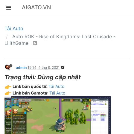
AIGATO.VN
Tải Auto
Auto ROK - Rise of Kingdoms: Lost Crusade -
LilithGame
admin
19:14, 4 thg 8, 2021
Trạng thái: Dừng cập nhật
Link bản quốc tế
:
Tải Auto
Link bản Gamota
:
Tải Auto