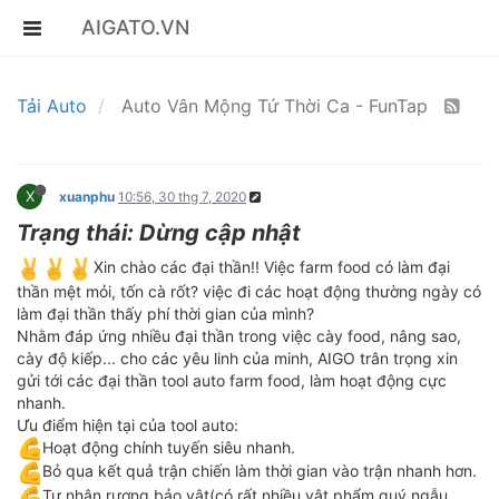
AIGATO.VN
Tải Auto
Auto Vân Mộng Tứ Thời Ca - FunTap
X
xuanphu
10:56, 30 thg 7, 2020
Trạng thái: Dừng cập nhật
️Xin chào các đại thần!! Việc farm food có làm đại
thần mệt mỏi, tốn cà rốt? việc đi các hoạt động thường ngày có
làm đại thần thấy phí thời gian của mình?
Nhằm đáp ứng nhiều đại thần trong việc cày food, nâng sao,
cày độ kiếp... cho các yêu linh của minh, AIGO trân trọng xin
gửi tới các đại thần tool auto farm food, làm hoạt động cực
nhanh.
Ưu điểm hiện tại của tool auto:
Hoạt động chính tuyến siêu nhanh.
Bỏ qua kết quả trận chiến làm thời gian vào trận nhanh hơn.
Tự nhận rương bảo vật(có rất nhiều vật phẩm quý ngẫu