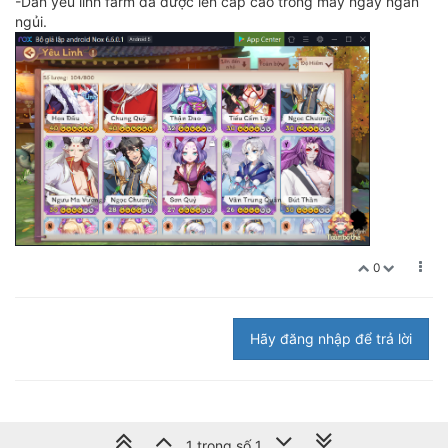
-Dàn yêu linh farm đã được lên cấp cao trong mấy ngày ngắn
ngủi.
0
Hãy đăng nhập để trả lời
1 trong số 1