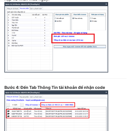
Bước 4: Đến Tab Thông Tin tài khoản để nhận code