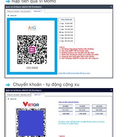
️Nạp tiền qua Ví Momo
️ Chuyển khoản - tự động cộng xu