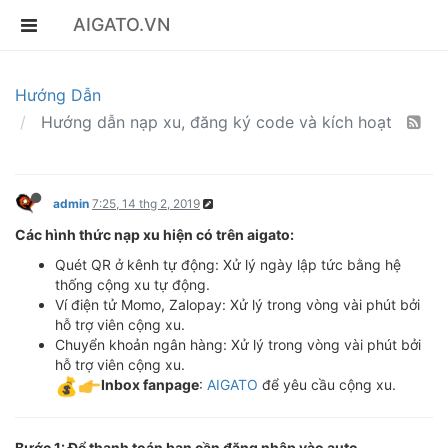
AIGATO.VN
Hướng Dẫn
Hướng dẫn nạp xu, đăng ký code và kích hoạt
admin
7:25, 14 thg 2, 2019
Các hình thức nạp xu hiện có trên aigato:
Quét QR ở kênh tự động: Xử lý ngày lập tức bằng hệ
thống cộng xu tự động.
Ví điện tử Momo, Zalopay: Xử lý trong vòng vài phút bởi
hỗ trợ viên cộng xu.
Chuyển khoản ngân hàng: Xử lý trong vòng vài phút bởi
hỗ trợ viên cộng xu.
Inbox fanpage
:
AIGATO
để yêu cầu cộng xu.
Bước 1: Để thanh toán bạn cần đăng nhập vào auto