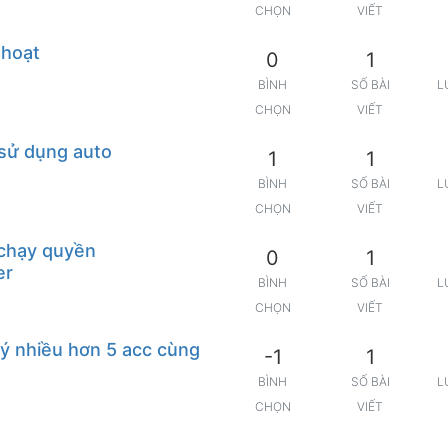
CHỌN
VIẾT
 hoạt
0
1
BÌNH
SỐ BÀI
L
CHỌN
VIẾT
 sử dụng auto
1
1
BÌNH
SỐ BÀI
L
CHỌN
VIẾT
 chạy quyền
0
1
er
BÌNH
SỐ BÀI
L
CHỌN
VIẾT
ý nhiều hơn 5 acc cùng
-1
1
BÌNH
SỐ BÀI
L
CHỌN
VIẾT