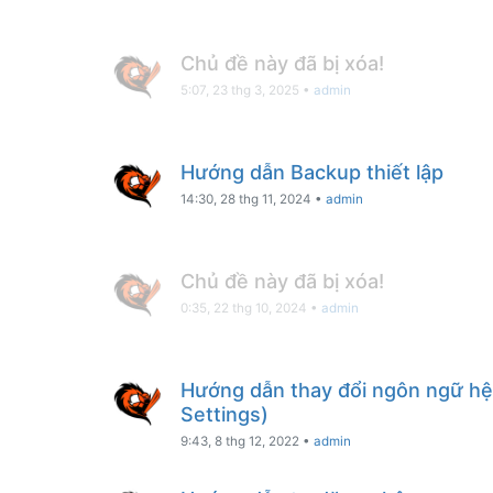
Chủ đề này đã bị xóa!
5:07, 23 thg 3, 2025
•
admin
Hướng dẫn Backup thiết lập
14:30, 28 thg 11, 2024
•
admin
Chủ đề này đã bị xóa!
0:35, 22 thg 10, 2024
•
admin
Hướng dẫn thay đổi ngôn ngữ hệ
Settings)
9:43, 8 thg 12, 2022
•
admin