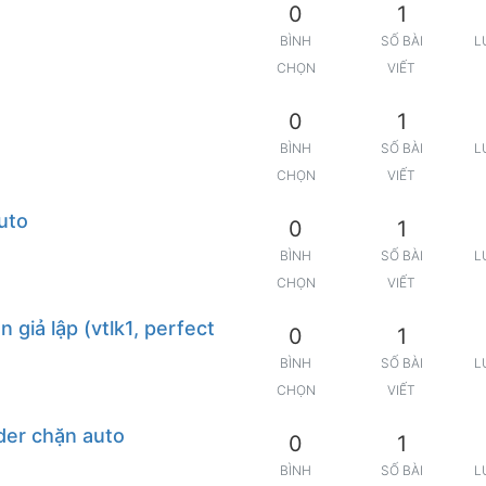
0
1
BÌNH
SỐ BÀI
L
CHỌN
VIẾT
0
1
BÌNH
SỐ BÀI
L
CHỌN
VIẾT
uto
0
1
BÌNH
SỐ BÀI
L
CHỌN
VIẾT
 giả lập (vtlk1, perfect
0
1
BÌNH
SỐ BÀI
L
CHỌN
VIẾT
der chặn auto
0
1
BÌNH
SỐ BÀI
L