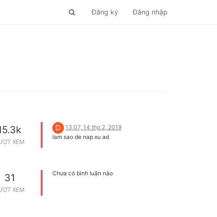
Đăng ký
Đăng nhập
D
13:07, 14 thg 2, 2019
15.3k
lam sao de nap xu ad
ƯỢT XEM
Chưa có bình luận nào
31
ƯỢT XEM