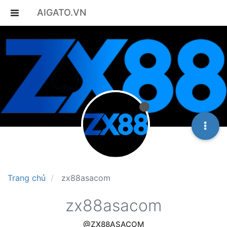
AIGATO.VN
Trang chủ
zx88asacom
zx88asacom
@ZX88ASACOM