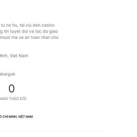
tu no hu, tai xiu den casino
tin tuyet doi va toc do giao
 muot ma va an toan nhat cho
Minh, Viet Nam
luborguk
0
ANG THEO DÕI
 CHÍ MINH, VIỆT NAM