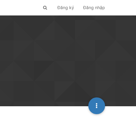
Đăng ký
Đăng nhập