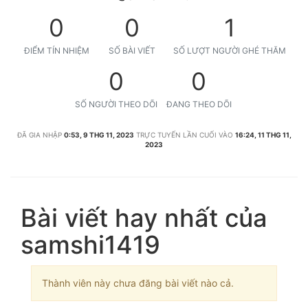
0
0
1
ĐIỂM TÍN NHIỆM
SỐ BÀI VIẾT
SỐ LƯỢT NGƯỜI GHÉ THĂM
0
0
SỐ NGƯỜI THEO DÕI
ĐANG THEO DÕI
ĐÃ GIA NHẬP
0:53, 9 THG 11, 2023
TRỰC TUYẾN LẦN CUỐI VÀO
16:24, 11 THG 11,
2023
Bài viết hay nhất của
samshi1419
Thành viên này chưa đăng bài viết nào cả.