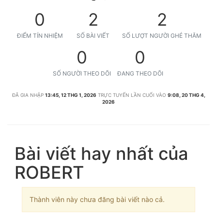
0
2
2
ĐIỂM TÍN NHIỆM
SỐ BÀI VIẾT
SỐ LƯỢT NGƯỜI GHÉ THĂM
0
0
SỐ NGƯỜI THEO DÕI
ĐANG THEO DÕI
ĐÃ GIA NHẬP
13:45, 12 THG 1, 2026
TRỰC TUYẾN LẦN CUỐI VÀO
9:08, 20 THG 4,
2026
Bài viết hay nhất của
ROBERT
Thành viên này chưa đăng bài viết nào cả.