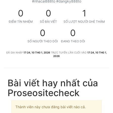
#nhacai888to #dangky888to
0
0
1
ĐIỂM TÍN NHIỆM
SỐ BÀI VIẾT
SỐ LƯỢT NGƯỜI GHÉ THĂM
0
0
SỐ NGƯỜI THEO DÕI
ĐANG THEO DÕI
ĐÃ GIA NHẬP
17:24, 10 THG 1, 2026
TRỰC TUYẾN LẦN CUỐI VÀO
17:24, 10 THG 1,
2026
Bài viết hay nhất của
Proseositecheck
Thành viên này chưa đăng bài viết nào cả.