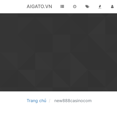
AIGATO.VN
Trang chủ
new888casinocom