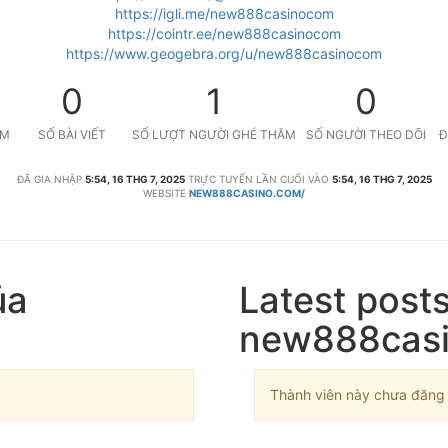
https://igli.me/new888casinocom
https://cointr.ee/new888casinocom
https://www.geogebra.org/u/new888casinocom
0
1
0
ỆM
SỐ BÀI VIẾT
SỐ LƯỢT NGƯỜI GHÉ THĂM
SỐ NGƯỜI THEO DÕI
Đ
ĐÃ GIA NHẬP
5:54, 16 THG 7, 2025
TRỰC TUYẾN LẦN CUỐI VÀO
5:54, 16 THG 7, 2025
WEBSITE
NEW888CASINO.COM/
ủa
Latest post
new888cas
Thành viên này chưa đăng b