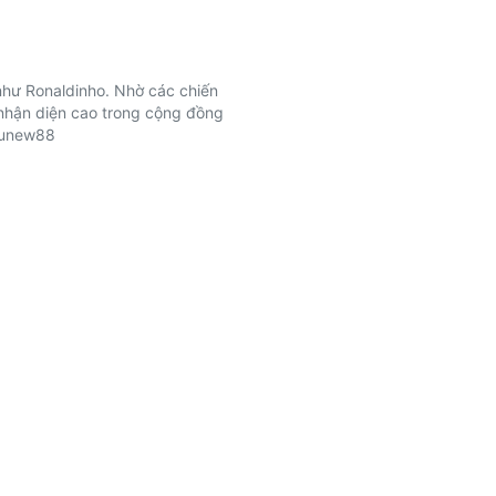
 như Ronaldinho. Nhờ các chiến
nhận diện cao trong cộng đồng
hunew88