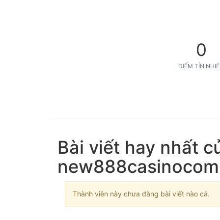
0
ĐIỂM TÍN NHI
Bài viết hay nhất c
new888casinocom
Thành viên này chưa đăng bài viết nào cả.