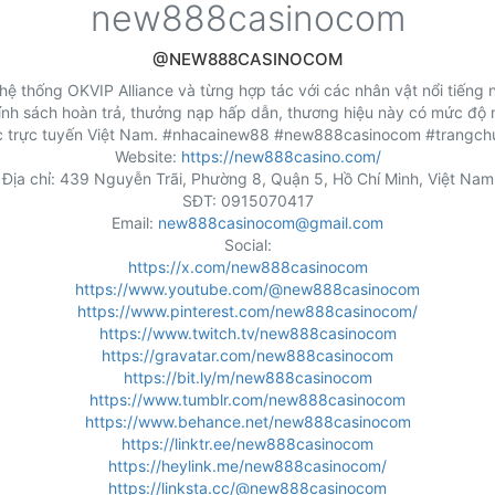
new888casinocom
@NEW888CASINOCOM
ệ thống OKVIP Alliance và từng hợp tác với các nhân vật nổi tiếng
nh sách hoàn trả, thưởng nạp hấp dẫn, thương hiệu này có mức độ 
c trực tuyến Việt Nam. #nhacainew88 #new888casinocom #trangc
Website:
https://new888casino.com/
Địa chỉ: 439 Nguyễn Trãi, Phường 8, Quận 5, Hồ Chí Minh, Việt Nam
SĐT: 0915070417
Email:
new888casinocom@gmail.com
Social:
https://x.com/new888casinocom
https://www.youtube.com/@new888casinocom
https://www.pinterest.com/new888casinocom/
https://www.twitch.tv/new888casinocom
https://gravatar.com/new888casinocom
https://bit.ly/m/new888casinocom
https://www.tumblr.com/new888casinocom
https://www.behance.net/new888casinocom
https://linktr.ee/new888casinocom
https://heylink.me/new888casinocom/
https://linksta.cc/@new888casinocom